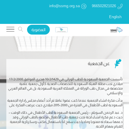
info@ssmg.org.sa
966502821026
English
العضوية

عن الجمعية
تأسست الجمعية السعودية للطب الوراثي في 10/2/1429 هجري الموافق 17/2/2008
ميلادي تحت مظلة الهيئة السعودية للتخصصات الصحية كأول جمعية علمية
متخصصة في مجال طب الوراثة في المملكة العربية السعودية، بل في العالم العربي
والإسلامي.
بدأت فكرة انشاء الجمعية عندما كنت عضوا عاملا ثم أحد أعضاء مجلس إدارة الجمعية
السعودية لطب الأطفال في الفترة من 2000-2015 ميلادي حيث عرضت الفكرة على
د. عبد الرحمن السويلم – رئيس الجمعية السعودية لطب الأطفال في ذلك الوقت –
حيث دعم فكرة انشاء لجنة تحت جمعية طب الأطفال مختصة بالطب الوراثي وقد
دعمها سعادته معنويا وماديا حيث سمح لنا باستعمال مكتب وسكرتارية الجمعية
للقيام بمهام اللجنة.