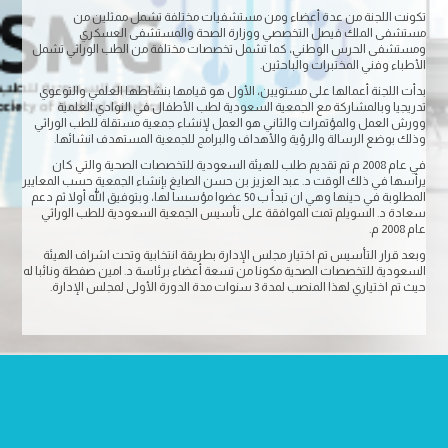
تكونت اللجنة من عدة أعضاء ومن مستشفيات مختلفة تشمل ممثلين من
مستشفى الملك فيصل التخصصي ووزارة الصحة والمستشفى العسكري
ومستشفى الحرس الوطني، كما تشمل تخصصات مختلفة من الطب الوراثي تشمل
الأطباء وفني المختبرات والباحثين.
بدأت اللجنة أعمالها على مستويين، الأول هو قيامها بنشاطها العلمي والتوعوي
تدريجيا وبالمشاركة مع الجمعية السعودية لطب الأطفال في النوادي العلمية
وورش العمل والمؤتمرات والثاني هو العمل لإنشاء جمعية مستقلة للطب الوراثي
وذلك بوضع الرسالة والرؤية والأهداف والبرامج للجمعية المستهدف انشائها.
في عام 2008 م تم تقديم طلب للهيئة السعودية للتخصصات الصحية والتي كان
يرأسها في ذلك الوقت د. عبد العزيز بن حسن الصايغ بإنشاء الجمعية حسب المعايير
المطلوبة في حينها وهي ان تبدأ ب 50 عضوا مؤسسا لها، وبتوفيق الله أولا ثم دعم
سعادة د. السويلم تمت الموافقة على تأسيس الجمعية السعودية للطب الوراثي
عام 2008 م.
وبعد قرار التأسيس تم اختيار مجلس الإدارة بطريقة انتخابية وتحت اشراف الهيئة
السعودية للتخصصات الصحية مكونا من تسعة أعضاء برئاسة د. امين صفطة ونائبا له
حيث تم اختياري لهذا المنصب لمدة 3 سنوات مدة الدورة الأولى لمجلس الإدارة.