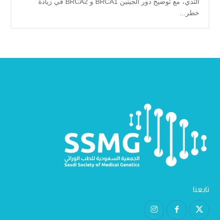
الثدي، مع توضيح دور الجينين BRCA1 و BRCA2 في زيادة
خطر...
تابعنا