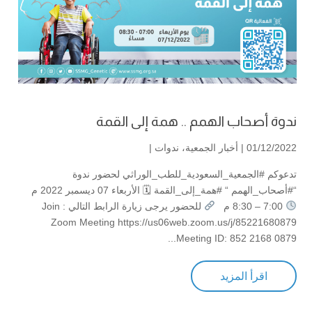
ندوة أصحاب الهمم .. همة إلى القمة
01/12/2022 |
أخبار الجمعية
،
ندوات
|
تدعوكم #الجمعية_السعودية_للطب_الوراثي⁩ لحضور ندوة
“#أصحاب_الهمم “ #همة_إلى_القمة 🗓 الأربعاء 07 ديسمبر 2022 م
7:00 – 8:30 م
للحضور يرجى زيارة الرابط التالي : Join
Zoom Meeting https://us06web.zoom.us/j/85221680879
Meeting ID: 852 2168 0879...
اقرأ المزيد