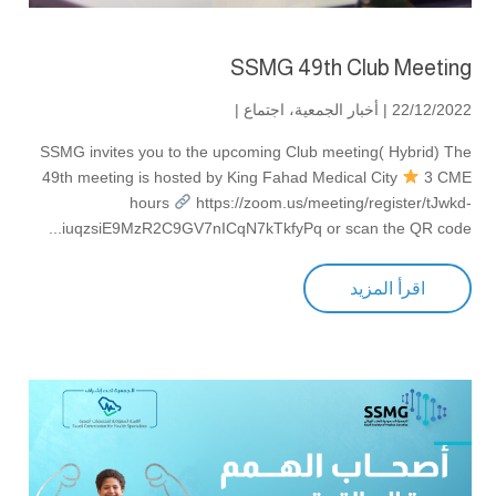
SSMG 49th Club Meeting
22/12/2022 |
أخبار الجمعية
،
اجتماع
|
SSMG invites you to the upcoming Club meeting( Hybrid) The
49th meeting is hosted by King Fahad Medical City
3 CME
hours
https://zoom.us/meeting/register/tJwkd-
iuqzsiE9MzR2C9GV7nICqN7kTkfyPq or scan the QR code...
اقرأ المزيد