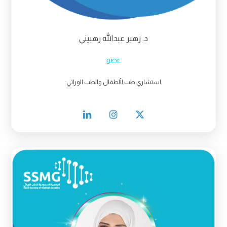
د. زهير عبدالله رهبيني
عضو
استشاري طب األطفال والطب الوراثي