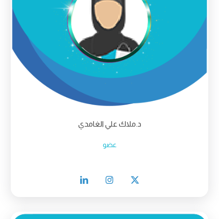
د.ملاك علي الغامدي
عضو