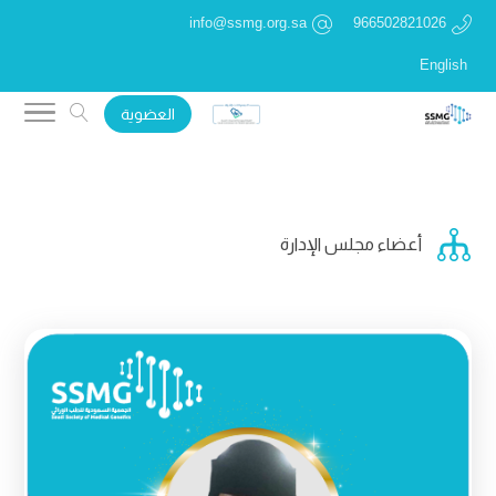
info@ssmg.org.sa
966502821026
English
العضوية

أعضاء مجلس الإدارة