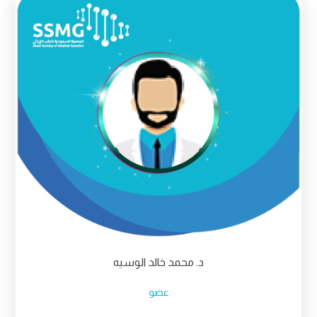
د. محمد خالد الوسيه
عضو