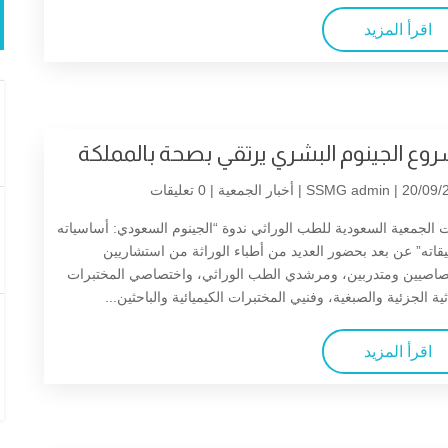
اقرأ المزيد
وع الجينوم البشري يرتقي بصحة بالمملكة
| 20/09/2
SSMG admin
أخبار الجمعية
| 0 تعليقات
الجمعية السعودية للطب الوراثي ندوة “الجينوم السعودي: أساسياته
قاته” عن بعد بحضور العديد من أطباء الوراثة من استشاريين
صاصيين ومتدربين، ومرشدي الطب الوراثي، واختصاصي المختبرات
ثية الجزئية والصبغية، وفنيي المختبرات الكيميائية والباحثين...
اقرأ المزيد