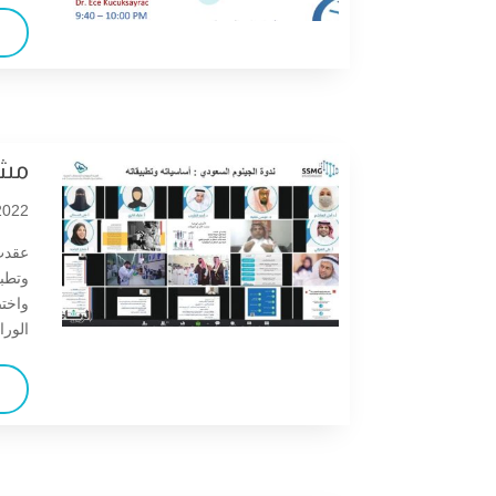
ويبنار: نظرة عن قرب على الفينيل
كيتون يوريا
صدور العدد الثاني عشر من مجلة
وراثيات
مشر
Tonight: SSMG Webinar on
Epidermolysis Bullosa:
022 |
advances in research and
treatment
عقدت 
وتطبي
واخت
الورا