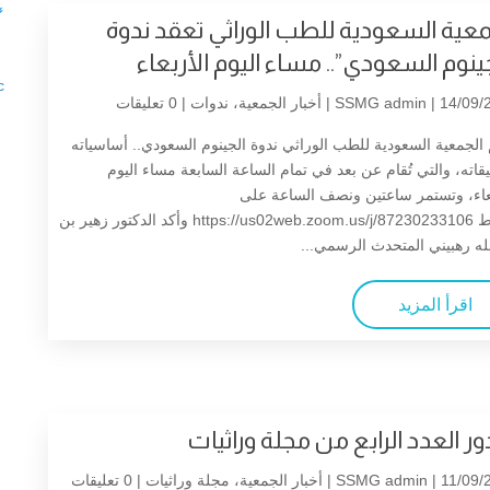

معية السعودية للطب الوراثي تعقد ندوة
جينوم السعودي”.. مساء اليوم الأربعاء
c
| 14/09/2
SSMG admin
أخبار الجمعية
،
ندوات
| 0 تعليقات
الجمعية السعودية للطب الوراثي ندوة الجينوم السعودي.. أساسياته
قاته، والتي تُقام عن بعد في تمام الساعة السابعة مساء اليوم
بعاء، وتستمر ساعتين ونصف الساعة على
الرابط ‏https://us02web.zoom.us/j/87230233106 وأكد الدكتور زهير بن
له رهبيني المتحدث الرسمي...
اقرأ المزيد
ر العدد الرابع من مجلة وراثيات
| 11/09/2
SSMG admin
أخبار الجمعية
،
مجلة وراثيات
| 0 تعليقات