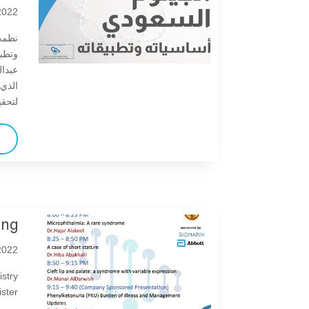
صدور العدد الثاني عشر من مجلة
022 |
وراثيات
نظمت 
Tonight: SSMG Webinar on
عبدال
Epidermolysis Bullosa:
الذي 
advances in research and
لتحقي
treatment
SSMG 65th Club Meeting
صدور العدد الثالث عشر من مجلة
وراثيات
ing
1MEGMA Basic Genetics and
022 |
Inborn Errors of Metabolism
Diagnostic and Therapeutics
stry
r ...