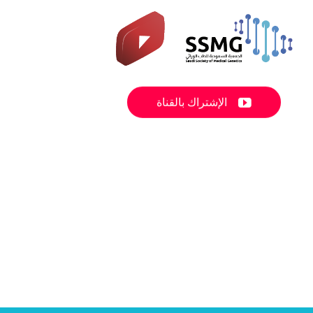

الإشتراك بالقناة