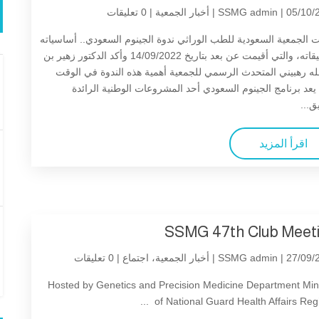
| 05/10/2
SSMG admin
أخبار الجمعية
| 0 تعليقات
الجمعية السعودية للطب الوراثي ندوة الجينوم السعودي.. أساسياته
وتطبيقاته، والتي أقيمت عن بعد بتاريخ 14/09/2022 وأكد الدكتور زهير بن
له رهبيني المتحدث الرسمي للجمعية أهمية هذه الندوة في الوقت
يعد برنامج الجينوم السعودي أحد المشروعات الوطنية الرائدة
ق...
اقرأ المزيد
SSMG 47th Club Meet
| 27/09/2
SSMG admin
أخبار الجمعية
،
اجتماع
| 0 تعليقات
Hosted by Genetics and Precision Medicine Department Mini
of National Guard Health Affairs Registe