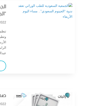
الج
“ال
022 |
تنظم 
وتطبي
الأر
عبدال
صدو
022 |