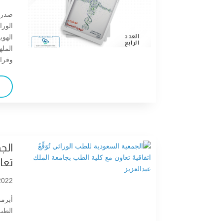
صدر ا
الورا
الهوي
المله
وقراء
الجم
تعا
022 |
أبرم
الطب 