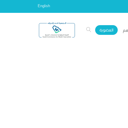
English
العضوية
هم