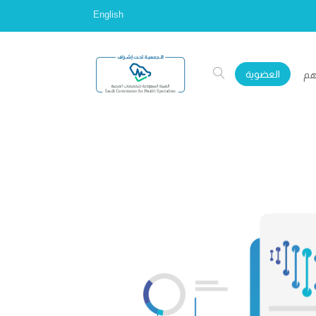
English
العضوية
هم