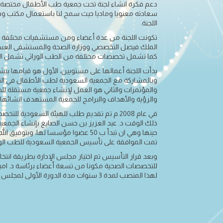
دعم فكرة انشاء لجنة تحت جمعية طب الأطفال مختصة ب
سعادته معنويا وماديا حيث سمح لنا باستعمال مكتب وسك
اللجنة.
تكونت اللجنة من عدة أعضاء ومن مستشفيات مختلف
الملك فيصل التخصصي ووزارة الصحة والمستشفى ال
كما تشمل تخصصات مختلفة من الطب الوراثي تشمل الأطب
بدأت اللجنة أعمالها على مستويين، الأول هو قيامها بنش
وبالمشاركة مع الجمعية السعودية لطب الأطفال في ال
والمؤتمرات والثاني هو العمل لإنشاء جمعية مستقلة لل
والرؤية والأهداف والبرامج للجمعية المستهدف انشائها.
في عام 2008 م تم تقديم طلب للهيئة السعودية ل
ذلك الوقت د. عبد العزيز بن حسن الصايغ بإنشاء الجمعي
حينها وهي ان تبدأ ب 50 عضوا مؤسسا لها، وب
تمت الموافقة على تأسيس الجمعية السعودية للطب الوراثي عا
وبعد قرار التأسيس تم اختيار مجلس الإدارة بطريقة انتخ
للتخصصات الصحية مكونا من تسعة أعضاء برئاسة د. امين
لهذا المنصب لمدة 3 سنوات مدة الدورة الأولى لمجلس الإدارة.