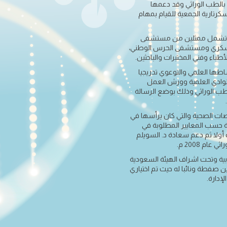
الطب الوراثي وقد دعمها
رتارية الجمعية للقيام بمهام
ة تشمل ممثلين من مستشفى
عسكري ومستشفى الحرس الوطني،
اء وفني المختبرات والباحثين.
اطها العلمي والتوعوي تدريجيا
نوادي العلمية وورش العمل
طب الوراثي وذلك بوضع الرسالة
لتخصصات الصحية والتي كان يرأسها في
ة حسب المعايير المطلوبة في
توفيق الله أولا ثم دعم سعادة د. السويلم
م 2008 م.
ابية وتحت اشراف الهيئة السعودية
 صفطة ونائبا له حيث تم اختياري