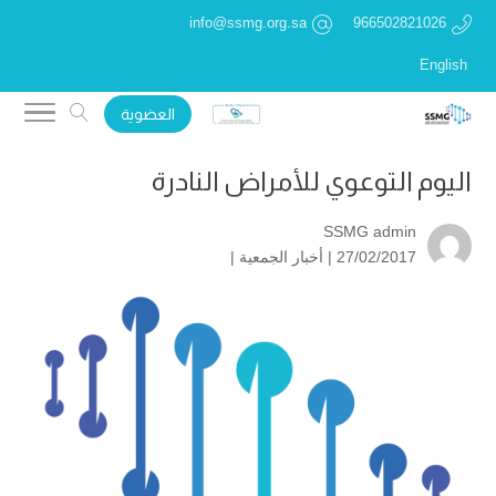
info@ssmg.org.sa
966502821026
English
العضوية
اليوم التوعوي للأمراض النادرة
SSMG admin
27/02/2017 |
أخبار الجمعية
|