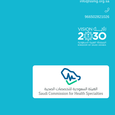
info@ssmg.org.sa
966502821026