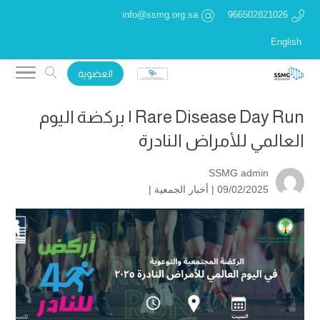
info@ssmg.org.sa
966502821026
English
العضوية
Rare Disease Day Run | بركضة اليوم
العالمي للأمراض النادرة
SSMG admin
09/02/2025 |
أخبار الجمعية
|