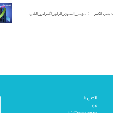
 يعني الكثير… #المؤتمر_السنوي_الرابع_لألمراض_النادرة...
اتصل بنا
info@ssmg.org.sa