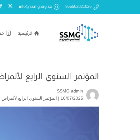
info@ssmg.org.sa
966502821026
الرئيسية
مع
المؤتمر_السنوي_الرابع_لألمراض
SSMG admin
16/07/2025 |
المؤتمر السنوي الرابع لألمراض ال