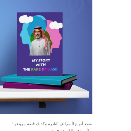
تتعدد أنواع األمراض النادرة وكذلك قصة مريضها!
– األمراض النادرة الجينية