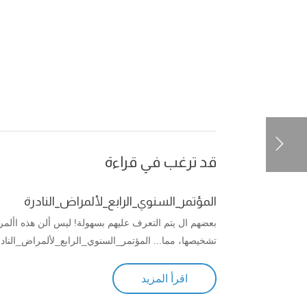
قد ترغب في قراءة
المؤتمر_السنوي_الرابع_لألمراض_النادرة
بعضهم ال يتم التعرف عليهم بسهولة! ليس ألن هذه األمر
تشخيصها، مما... المؤتمر_السنوي_الرابع_لألمراض_الناد
اقرأ المزيد