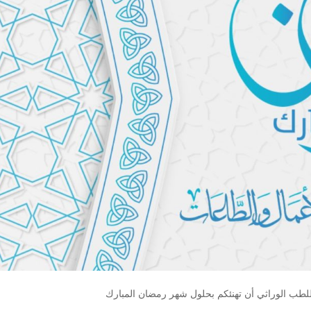
للطب الوراثي أن تهنئكم بحلول شهر رمضان المبارك