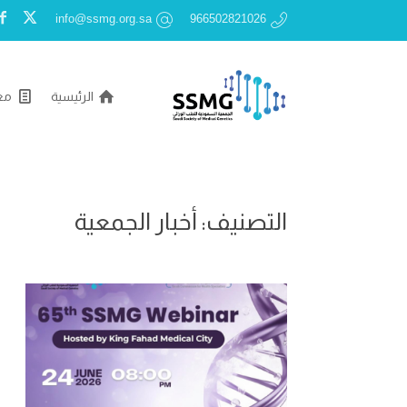
info@ssmg.org.sa
966502821026
الرئيسية
مع
التصنيف:
أخبار الجمعية