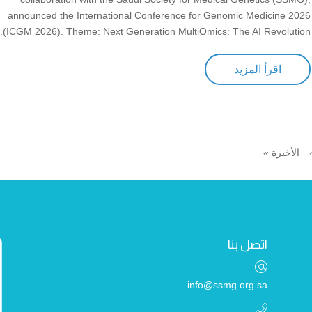
announced the International Conference for Genomic Medicine 2026
(ICGM 2026). Theme: Next Generation MultiOmics: The AI Revolution...
اقرأ المزيد
الأخيرة »
اتصل بنا
info@ssmg.org.sa