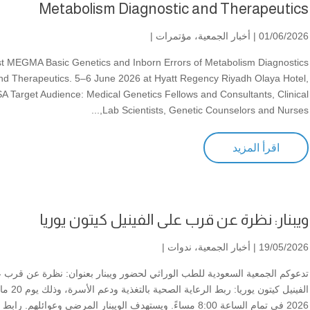
Metabolism Diagnostic and Therapeutics
01/06/2026 |
أخبار الجمعية
،
مؤتمرات
|
st MEGMA Basic Genetics and Inborn Errors of Metabolism Diagnostics
nd Therapeutics. 5–6 June 2026 at Hyatt Regency Riyadh Olaya Hotel,
A Target Audience: Medical Genetics Fellows and Consultants, Clinical
Lab Scientists, Genetic Counselors and Nurses,...
اقرأ المزيد
ويبنار: نظرة عن قرب على الفينيل كيتون يوريا
19/05/2026 |
أخبار الجمعية
،
ندوات
|
تدعوكم الجمعية السعودية للطب الوراثي لحضور ويبنار بعنوان: نظرة عن قرب 
الفينيل كيتون يوريا: ربط الرعاية الصحية بالتغذي
2026 في تمام الساعة 8:00 مساءً. ويستهدف الويبنار المرضى وعوائلهم. رابط