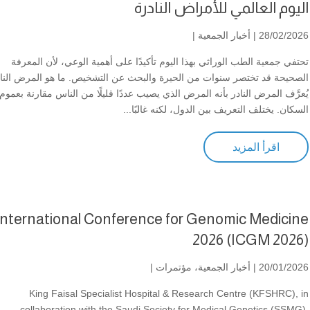
اليوم العالمي للأمراض النادرة
28/02/2026 |
أخبار الجمعية
|
تحتفي جمعية الطب الوراثي بهذا اليوم تأكيدًا على أهمية الوعي، لأن المعرفة
الصحيحة قد تختصر سنوات من الحيرة والبحث عن التشخيص. ما هو المرض النا
يُعرَّف المرض النادر بأنه المرض الذي يصيب عددًا قليلًا من الناس مقارنة بعموم
السكان. يختلف التعريف بين الدول، لكنه غالبًا...
اقرأ المزيد
International Conference for Genomic Medicine
2026 (ICGM 2026)
20/01/2026 |
أخبار الجمعية
،
مؤتمرات
|
King Faisal Specialist Hospital & Research Centre (KFSHRC), in
collaboration with the Saudi Society for Medical Genetics (SSMG),