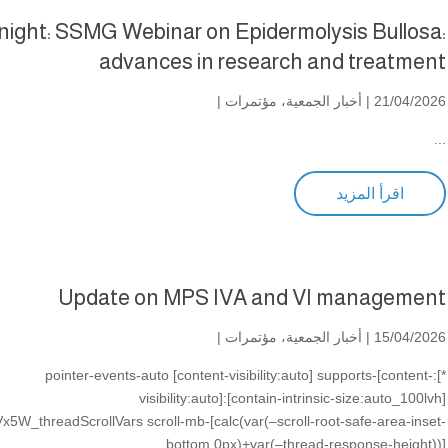
night: SSMG Webinar on Epidermolysis Bullosa:
advances in research and treatment
21/04/2026 |
أخبار الجمعية
،
مؤتمرات
|
...
اقرأ المزيد
Update on MPS IVA and VI management
15/04/2026 |
أخبار الجمعية
،
مؤتمرات
|
*]:pointer-events-auto [content-visibility:auto] supports-[content-
visibility:auto]:[contain-intrinsic-size:auto_100lvh]
x5W_threadScrollVars scroll-mb-[calc(var(–scroll-root-safe-area-inset-
bottom,0px)+var(–thread-response-height))]...