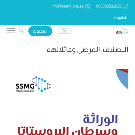
info@ssmg.org.sa
966502821026
English
العضوية
التصنيف:
المرضى وعائلاتهم