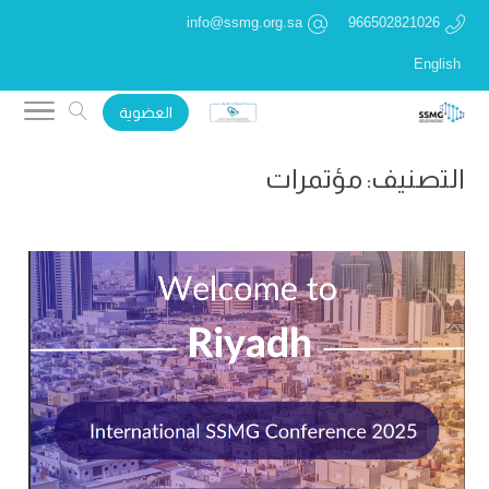
info@ssmg.org.sa
966502821026
English
العضوية
التصنيف:
مؤتمرات