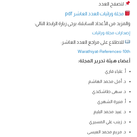
لتصفح العدد
مجلة وراثيات العدد العاشر pdf
والمزيد من الأعداد السابقة، يرجى زيارة الرابط التالي:
إصدارات مجلة وراثيات
للاطلاع على مراجع العدد العاشر:
Warathiyat-References-10th
أعضاء هيئة تحرير المجلة:
أ. علياء قاري
د. أمل محمد الهاشم
د. سهى طاشكندي
أ. منيرة الشهري
د. عبيد محمد البليم
د. زينب علي المسيري
د. مريم محمد العيسى