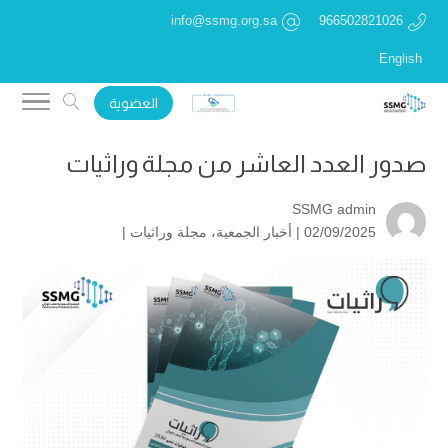
info@ssmg.org.sa
966502821026
English
العضوية
صدور العدد العاشر من مجلة وراثيات
SSMG admin
02/09/2025 |
أخبار الجمعية
،
مجلة وراثيات
|