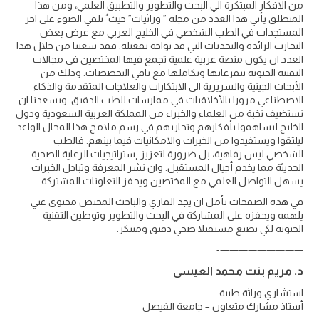
من الافكار المبتكرة الي البحث والتطوير والتطبيق العلمي، ومن هذا
المنطلق يأتي هذا العدد من مجلة ” وراثيات” حيث ُ نلقي الضوء على اخر
المستجدات في الطب الشخصي في الخليج العربي مع عرض بعض
التجارب الرائدة والتحديات التي قد تواجه تفعيله. فقد سعينا من خلال هذا
العدد ان يكون منصة عربية علمية تجمع فيها المختصين في مجالات
التقنية الحيوية بتفرعاتها وتكاملها مع باقي التخصصات. وذلك من
الأبحاث الجينية والسريرية الي الابتكارات والعلاجات المتقدمة والذكاء
الاصطناعي مرورا بالأخلاقيات في ممارسات للطب الدقيق. ويسعدنا ان
نستضيف نخبة من العلماء والخبراء من المملكة العربية السعودية ودول
الخليج ليساهموا بأفكارهم وتجاربهم في رسم ملامح هذا المجال الواعد
ليلتقوا ويستفيدوا من الخبرات والامكانيات فيما بينهم. فالطب
الشخصي ليس رفاهية، بل ضرورة لتعزيز إستراتيجيات الرعاية الصحية
الحديثة مما يخدم أجيال المستقبل. وان نشر المعرفة وتبادل الخبرات
يسهل التواصل العلمي مع المختصين ويحفز التعاونات المشتركة.
في هذه الصفحات نأمل ان يجد القاري والباحث المختص محتوى غني
يلهمه ويحفزه على المشاركة في البحث والتطوير وتوطين التقنية
الحيوية لكي نصنع مستقبلا صحي دقيق ومبتكر.
—————————-
د. مريم بنت محمد العيسى
استشاري وراثة طبية
أستاذ مشارك متعاون – جامعة الفيصل