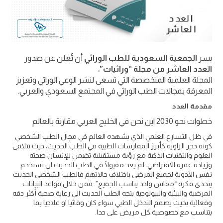
يسر
الجمعية السعودية للطب الوراثي
أن تُعلن عن صدور
العدد العاشر من مجلة “وراثيات”
،
المجلة العلمية المتخصصة التي تسعى لنشر الوعي الوراثي وتعزيز
المعرفة بمجالات الطب الوراثي في المجتمع السعودي والعربي.
مقدمة العدد
خطوات نحو 2030 اين نحن في الخليج العربي مقارنة بالعالم
في ظل التسارع العلمي الذي يشهده العالم في مجال الطب الشخصي
كونه حجر الزاوية كأبرز الممارسات الطبية في الطب الحديث، حيث تتلاقى
العلوم والتقنيات الذكية مع رؤية مستقبلية تضمن للإنسان صحته
وزيادة عمره الافتراضي. لم يعد مقبولًا في الطب الحديث ان تستخدم
نفس الأدوية لجميع المرضى باختلاف حالاتهم فالطب الشخصي الحديث
يتحدى فكرة “مقاس واحد يناسب الجميع”. فمن خلال قواعد البيانات
المرضية والبيئية والبيولوجية يتجه الطب الحديث الي رعاية صحية أكثر دقه
وفعالية بحيث يصمم التدخل الطبي سواء كان وقائيا او علاجيا بما
يتناسب مع خصوصية كل مريض على حدا.