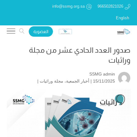
info@ssmg.org.sa
966502821026
English
العضوية
صدور العدد الحادي عشر من مجلة
وراثيات
SSMG admin
15/11/2025 |
أخبار الجمعية
،
مجلة وراثيات
|