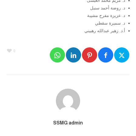
د. مريم محمد العيسى
د. روضة أحمد سنبل
د. عزيزة مفرح مشيبة
د. سميرة سقطي
أ.د. زهير عبدالله رهبيني
0
SSMG admin