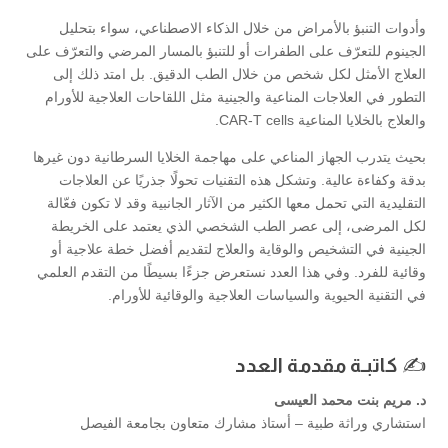
وأدوات التنبؤ بالأمراض من خلال الذكاء الاصطناعي، سواء بتحليل
الجينوم للتعرّف على الطفرات أو للتنبؤ بالمسار المرضي والتعرّف على
العلاج الأمثل لكل شخص من خلال الطب الدقيق. بل امتد ذلك إلى
التطور في العلاجات المناعية والجينية مثل اللقاحات العلاجية للأورام
والعلاج بالخلايا المناعية CAR-T cells.
بحيث يتدرب الجهاز المناعي على مهاجمة الخلايا السرطانية دون غيرها
بدقة وكفاءة عالية. وتشكل هذه التقنيات تحولًا جذريًا عن العلاجات
التقليدية التي تحمل معها الكثير من الآثار الجانبية وقد لا تكون فعّالة
لكل المرضى، إلى عصر الطب الشخصي الذي يعتمد على الخريطة
الجينية في التشخيص والوقاية والعلاج لتقديم أفضل خطة علاجية أو
وقائية للفرد. وفي هذا العدد نستعرض جزءًا بسيطًا من التقدم العلمي
في التقنية الحيوية والسياسات العلاجية والوقائية للأورام.
✍️
كاتبـة مقدمة العدد
د. مريم بنت محمد العيسى
استشاري وراثة طبية – أستاذ مشارك متعاون بجامعة الفيصل