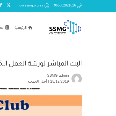
info@ssmg.org.sa
966502821026
الرئيسية
مع
البث المباشر لورشة العمل الـ35 لجمعية الطب الوراثي
SSMG admin
25/12/2019 |
أخبار الجمعية
|