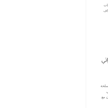
ات
راف
ثي
سلحة
ي
ن مع