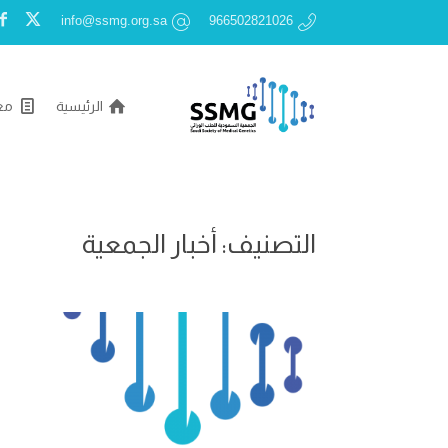
info@ssmg.org.sa
966502821026
الرئيسية
مع
التصنيف:
أخبار الجمعية