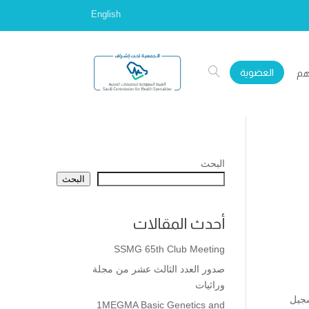
English
العضوية
هم
البحث
البحث
أحدث المقالات
SSMG 65th Club Meeting
صدور العدد الثالث عشر من مجلة
وراثيات
لتسجيل
1MEGMA Basic Genetics and