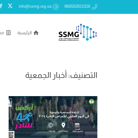
info@ssmg.org.sa
966502821026
الرئيسية
مع
التصنيف:
أخبار الجمعية