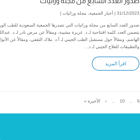
صدور العدد السابع من مجلة وراثيات
31/12/2023 |
أخبار الجمعية
،
مجلة وراثيات
|
صدور العدد السابع من مجلة وراثيات التي تصدرها الجمعية السعودية للطب الور
يتضمن العدد كلمة افتتاحية لـ د. عزيزة مشيبة، ومقالاً عن مرض نادر لـ د. عبدالل
الهاشم، ومقالاً حول مستقبل الطب الجيني لـ أ.د. ملاك الثقفي، ومقالاً عن الأنوا
والتطبيقات للعلاج الجيني لـ د....
اقرأ المزيد
6
...
10
...
»
الأخيرة »