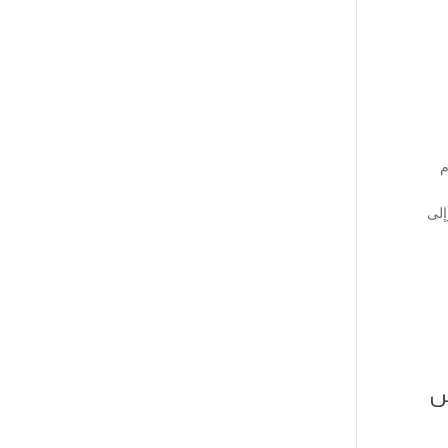
م
إلى
لس