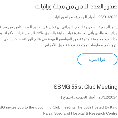
صدور العدد الثامن من مجلة وراثيات
05/01/2025 |
أخبار الجمعية
،
مجلة وراثيات
|
يسر الجمعية السعودية للطب الوراثي أن تعلن عن صدور العدد الثامن من مجلة
وراثيات، والذي يأتي بعد فترة غياب مليئة بالشوق والانتظار من قرائنا الأعزاء. ي
هذا العدد مجموعة متنوعة من المواضيع المهمة في عالم الوراثة، حيث يسعى
لتزويدكم بمعلومات موثوقة ودقيقة حول الأمراض...
اقرأ المزيد
SSMG 55 st Club Meeting
23/12/2024 |
أخبار الجمعية
،
اجتماع
|
G invites you to the upcoming Club meeting The 55th Hosted By King
Faisal Specialist Hospital & Research Centre