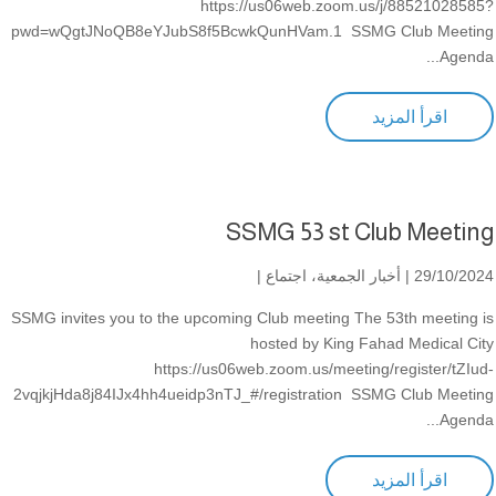
https://us06web.zoom.us/j/88521028585?
pwd=wQgtJNoQB8eYJubS8f5BcwkQunHVam.1 SSMG Club Meeting
Agenda...
اقرأ المزيد
SSMG 53 st Club Meeting
29/10/2024 |
أخبار الجمعية
،
اجتماع
|
SSMG invites you to the upcoming Club meeting The 53th meeting is
hosted by King Fahad Medical City
https://us06web.zoom.us/meeting/register/tZIud-
2vqjkjHda8j84IJx4hh4ueidp3nTJ_#/registration SSMG Club Meeting
Agenda...
اقرأ المزيد