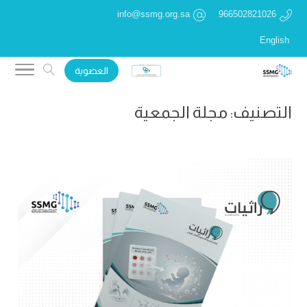
info@ssmg.org.sa
966502821026
English
العضوية
التصنيف:
مجلة الجمعية