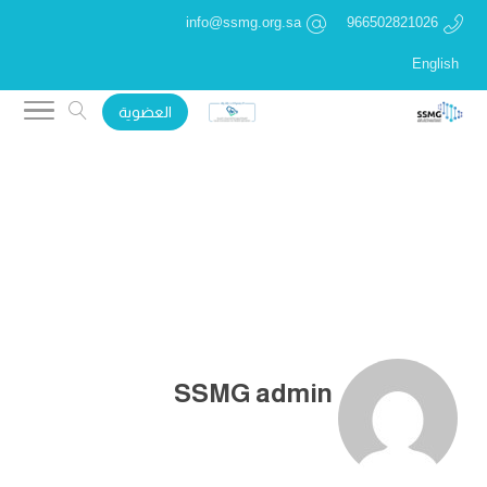
info@ssmg.org.sa
966502821026
English
العضوية
SSMG admin