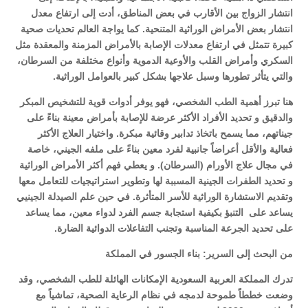
انتشار الزواج بين الأقارب في بعض المناطق، أدت إلى ارتفاع معدل
انتشار بعض الأمراض الوراثية المتنحية. كما يواجة العالم تحديات صحية
كبيرة تتمثل في ارتفاع معدلات الإصابة بالأمراض المزمنة والمعقدة مثل
السكري وأمراض القلب والأوعية الدموية وأنواع مختلفة من السرطان،
والتي يتأثر تطورها وسبل علاجها بشكل كبير بالعوامل الوراثية
.
هنا تبرز أهمية الطب الشخصي، فهو يوفر أدوات قوية للتشخيص المبكر
والدقيق و تحديد الأفراد الأكثر عرضة للإصابة بأمراض معينة بناءً على
جيناتهم، مما يسمح باتخاذ تدابير وقائية مبكرة
.
واختيار العلاج الأكثر
فعالية والأقل أعراضاً جانبية لفرد معين بناءً على ملفه الجيني، خاصة
في مجال علاج الأورام (السرطان)
.
و يعطي فهم أكثر الأمراض الوراثية
و تحديد الطفرات الجينية المسببة لها وتطوير استراتيجيات للتعامل معها
وتقديم الاستشارة الوراثية للأسر المتأثرة
.
في حين علم الصيدلة الجينيي
يساعد على
التنبؤ بكيفية استجابة جسم الفرد لدواء معين، مما يساعد
على تحديد الجرعة المناسبة وتجنب التفاعلات الدوائية الضارة
.
من البحث إلى السرير: بناء الجسور في المملكة
تدرك المملكة العربية السعودية الإمكانات الهائلة للطب الشخصي، وقد
وضعت خططاً طموحة لدمجه في نظام الرعاية الصحية، تماشياً مع