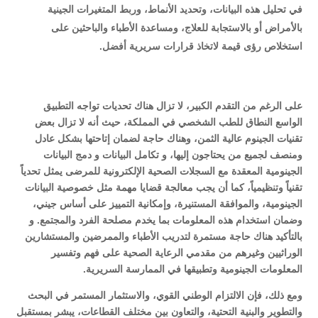
في تحليل هذه البيانات، وتحديد الأنماط، وربط المتغيرات الجينية
بالأمراض أو بالاستجابة للعلاج، ومساعدة الأطباء والباحثين على
استخلاص رؤى قيمة لاتخاذ قرارات سريرية أفضل
.
على الرغم من التقدم الكبير، لا تزال هناك تحديات تواجه التطبيق
الواسع النطاق للطب الشخصي في المملكة، حيث أنه لا تزال بعض
تقنيات الجينوم عالية الثمن، وهناك حاجة لضمان إتاحتها بشكل عادل
ومنصف لجميع من يحتاجون إليها، و تكامل البيانات و دمج البيانات
الجينومية المعقدة مع السجلات الصحية الإلكترونية للمرضى يمثل تحدياً
تقنياً وتنظيمياً، كما أن يجب
معالجة قضايا مهمة مثل خصوصية البيانات
الجينومية، والموافقة المستنيرة، وإمكانية التمييز على أساس جيني،
وضمان استخدام هذه المعلومات بما يخدم مصلحة الفرد والمجتمع
.
و
بالتأكيد هناك حاجة مستمرة لتدريب الأطباء والممرضين والمستشارين
الوراثيين وغيرهم من مقدمي الرعاية الصحية على فهم وتفسير
المعلومات الجينومية وتطبيقها في الممارسة السريرية
.
ومع ذلك، فإن الالتزام الوطني القوي، والاستثمار المستمر في البحث
والتطوير والبنية التحتية، والتعاون بين مختلف القطاعات، يبشر بمستقبل