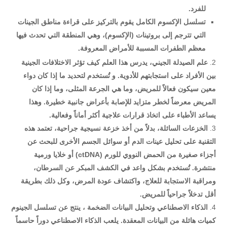
للفرد
.
تسلسل الإكسوم الكامل
يقوم بالتركيز على قراءة مناطق الجينات
التي تترجم إلى بروتينات (الإكسوم)، وهي المنطقة التي تحدث فيها
معظم الطفرات المسببة للأمراض المعروفة
.
علم الصيدلة الجيني،
يدرس هذا العلم كيف تؤثر الاختلافات الجينية
بين الأفراد على استجابتهم للأدوية. و تُستخدم لتحديد ما إذا كان دواء
معين سيكون فعالاً للمريض، وما هي الجرعة المثلى، وما إذا كان
المريض معرضاً لخطر متزايد للإصابة بأعراض جانبية خطيرة. وهذا
يساعد الأطباء على اتخاذ قرارات علاجية أكثر أماناً وفعالية
.
الخزعات السائلة، بدلاً من أخذ خزعة نسيجية جراحية، تعتمد هذه
التقنية على تحليل عينات الدم أو سوائل الجسم الأخرى للبحث عن
أجزاء صغيرة من الحمض النووي للورم
(ctDNA)
أو خلايا ورمية
منتشرة. تُستخدم بشكل واعد في الكشف المبكر عن السرطان،
ومراقبة الاستجابة للعلاج، واكتشاف عودة المرض، وكل ذلك بطريقة
أقل تدخلاً جراحياً للمريض
.
الذكاء الاصطناعي وتحليل البيانات الضخمة
، ينتج عن تسلسل الجينوم
كميات هائلة من البيانات المعقدة. يلعب الذكاء الاصطناعي دوراً حاسماً