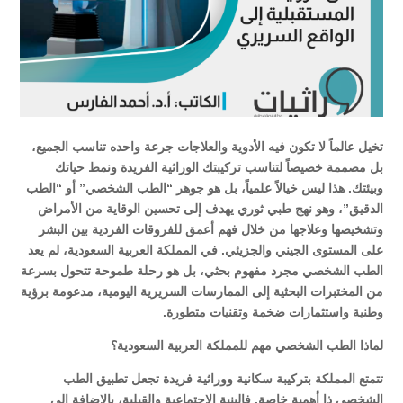
تخيل عالماً لا تكون فيه الأدوية والعلاجات جرعة واحده تناسب الجميع،
بل مصممة خصيصاً لتناسب تركيبتك الوراثية الفريدة ونمط حياتك
وبيئتك. هذا ليس خيالاً علمياً، بل هو جوهر “الطب الشخصي” أو “الطب
الدقيق”، وهو نهج طبي ثوري يهدف إلى تحسين الوقاية من الأمراض
وتشخيصها وعلاجها من خلال فهم أعمق للفروقات الفردية بين البشر
على المستوى الجيني والجزيئي. في المملكة العربية السعودية، لم يعد
الطب الشخصي مجرد مفهوم بحثي، بل هو رحلة طموحة تتحول بسرعة
من المختبرات البحثية إلى الممارسات السريرية اليومية، مدعومة برؤية
وطنية واستثمارات ضخمة وتقنيات متطورة.
لماذا الطب الشخصي مهم للمملكة العربية السعودية؟
تتمتع المملكة بتركيبة سكانية ووراثية فريدة تجعل تطبيق الطب
الشخصي ذا أهمية خاصة. فالبنية الاجتماعية والقبلية، بالإضافة إلى