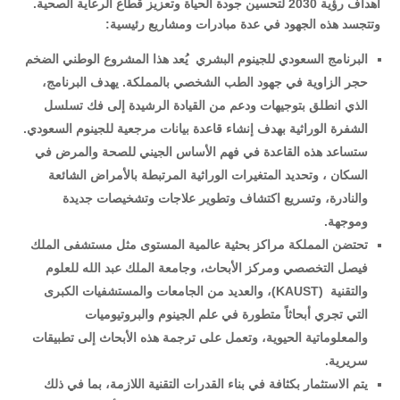
أهداف رؤية 2030 لتحسين جودة الحياة وتعزيز قطاع الرعاية الصحية.
وتتجسد هذه الجهود في عدة مبادرات ومشاريع رئيسية
:
البرنامج السعودي للجينوم البشري
يُعد هذا المشروع الوطني الضخم
حجر الزاوية في جهود الطب الشخصي بالمملكة. يهدف البرنامج،
الذي انطلق بتوجيهات ودعم من القيادة الرشيدة إلى فك تسلسل
الشفرة الوراثية بهدف إنشاء قاعدة بيانات مرجعية للجينوم السعودي.
ستساعد هذه القاعدة في فهم الأساس الجيني للصحة والمرض في
السكان ، وتحديد المتغيرات الوراثية المرتبطة بالأمراض الشائعة
والنادرة، وتسريع اكتشاف وتطوير علاجات وتشخيصات جديدة
وموجهة
.
تحتضن المملكة مراكز بحثية عالمية المستوى مثل مستشفى الملك
فيصل التخصصي ومركز الأبحاث، وجامعة الملك عبد الله للعلوم
والتقنية
(KAUST)
، والعديد من الجامعات والمستشفيات الكبرى
التي تجري أبحاثاً متطورة في علم الجينوم والبروتيوميات
والمعلوماتية الحيوية، وتعمل على ترجمة هذه الأبحاث إلى تطبيقات
سريرية
.
يتم الاستثمار بكثافة في بناء القدرات التقنية اللازمة، بما في ذلك