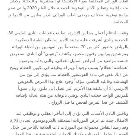
الطب الوراثي المختلفة سواء الإكلينيكة أو المختبرية أو البحثية. وكذلك
بحث إقامة وتنظيم الأيام التوعوية للجمعية خلال العام 2020 والتي تضم
برامج توعوية لمختلف مرضى الطب الوراثي الذين يعانون من الأمراض
المختلفة.
وعقب اختتام أعمال مجلس الإدارة، انطلقت فعاليات النادي العلمي 36
للجمعية والذي أشرفت عليه مدينة الأمير سلطان الطبية العسكرية
بالرياض بحضور أكثر من 70 متخصصاً من المهتمين من أطباء الوراثة
ومرشدين وراثيين وفنيين مختبر، وكشف “رهبيني” أن النادي استعرض
خمسة مواضيع من أمراض التمثيل الغذائي، والتي بدأت بموضوع
“هشاشة العظام” بسبب وجود أنزيم له وظيفة في تكوين العظام وينتج
عن ذلك نقص في مادة الفوسفور بالعظام مما يؤدي إلى نوع من
الهشاشة وقابلية التكسر، مؤكداً وجود علاج لهذا المرض بالتعويض
الأنزيمي إلا أن تكلفة هذا الأنزيم التي تصل إلى مليون ريال سنوياً
للمريض الواحد جعلت النادي يوصي بالوقاية من هذه الحالة بإضافة
الكشف عن هذا المرض لفحص ما قبل الزواج .
وناقش النادي الأسباب التي تؤدي إلى التأخر العقلي والوظيفي عند
الأطفال حيث تم عرض المورثات المتعلقة بالكروموسوم الصادي (X )،
وقد رصد النقاش مجموعة من المورثات ذات العلاقة بالتأخر من خلال
الفحص الشامل للمورثات وكذلك الأبحاث المتخصصة في هذا المجال،