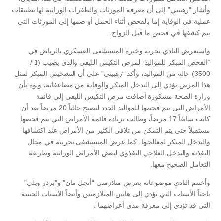
وأشار “رهبيني” إلى أن معرفة المورثات والطفرات الوراثية لها تطبيقات
عملية في الوقاية إما بالفحص أثناء الحمل أو ضمها إلى المورثات التي
يتم كشفها في فحص ما قبل الزواج .
واستعرض النادي تجربة وخبرة المستشفى العسكري بالرياض في
“الفحص المبكر للمواليد” لمرض التكيس الليفي والذي يصيب (1 /
3500) حالة من المواليد، وأكد “رهبيني” على أن التشخيص المبكر لمثل
هذا المرض يؤدي إلى التدخل المبكر والوقاية من مضاعفاته، ونوه بأن
وزارة الصحة مشكورة أضافت مرض التكيس الليفي إلى قائمة
الأمراض التي يتم فحصها للمواليد الجدد لتصبح حالياً 20 مرضاً بعد أن
كانت سابقاً 17 مرضاً، وطالب بزيادة قائمة الأمراض التي يتم فحصها
مستقبلاً حتى يتم التمكن من تلافي الكثير من الأمراض عند اكتشافها
والتدخل المبكر لمعالجتها، كما عرض المستشفى تجربته في مجال
التغذية والتدخل العلاجي التغذوي لبعض الأمراض الوراثية وطريقة
التعامل الصحيح معها.
وأختتم النادي موضوعاته بعرض متلازمتي “أنجل مان” و”برذر ويلي”
باحثاً الأسباب التي تؤدي إلى هاتين المتلازمتين وأيضاً الأسباب الجينية
التي قد تؤدي إلى معرفة مدى أعراضهما .