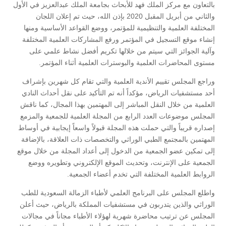
بالتعاون مع مركز الملك فهد للأبحاث بجامعة الملك عبدالعزيز في الأول
والثاني من أبريل المقبل 2020 بإذن الله، حيث تم إعلان اللجان
المختلفة العلمية والتنظيمية للمؤتمر، ووضع القواعد الأساسية ومنها
إنشاء موقع التسجيل في المؤتمر ورفع المشاركات العلمية المختلفة
وآلية الجوائز التي سيتم من خلالها تكريم أفضل نشاط علمي على
مستوى المحاضرات العلمية والبوسترات العلمية أثناء المؤتمر.
وراجع المجلس تقييم الأندية العلمية والتي تقام كل شهرين بإشراف
أحد مستشفيات الرياض، مؤكداً أنه تم التأكيد على نقل أحداث النادي
العلمية من خلال النقل المباشر إلى المهتمين بهذا المجال، كما ناقش
المجلس موضوعات العدد الرابع من المجلة العلمية للجمعية والمزمع
إصداره قريباً والتي حملت هذه المجلة قبولاً واسعاً إيجابية في أوساط
المهتمين بالمجتمع الطبي الوراثي والتخصصات ذات العلاقة، بالإضافة
إلى تمكين عضو الجمعية من الدخول إلى أعداد المجلة من خلال موقع
الجمعية على الإنترنت، وتحديث الموقع الإلكتروني وتطويره ووضع
الروابط العلمية المختلفة التي تخدم أعضاء الجمعية.
واطلع المجلس على البرنامج العلمي لأطباء الزمالة السعودية للطب
الوراثي والذين يتدربون في مستشفيات المملكة بالرياض، حيث أعلن
المجلس عن ترتيب محاضرة شهرية لهؤلاء الأطباء مجاناً في مجالات