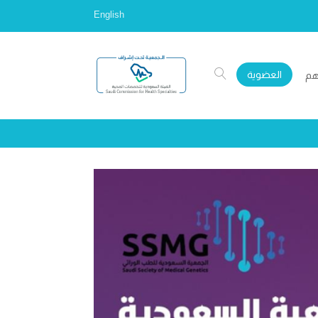
English
العضوية
هم
tic and Therapeutics