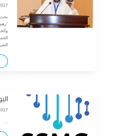
صدور العدد الثاني عشر من مجلة
017 |
وراثيات
بحث ت
“رهبي
Tonight: SSMG Webinar on
والحد
Epidermolysis Bullosa:
الجمع
advances in research and
الشري
treatment
SSMG 65th Club Meeting
صدور العدد الثالث عشر من مجلة
وراثيات
الي
1MEGMA Basic Genetics and
017 |
Inborn Errors of Metabolism
Diagnostic and Therapeutics
...