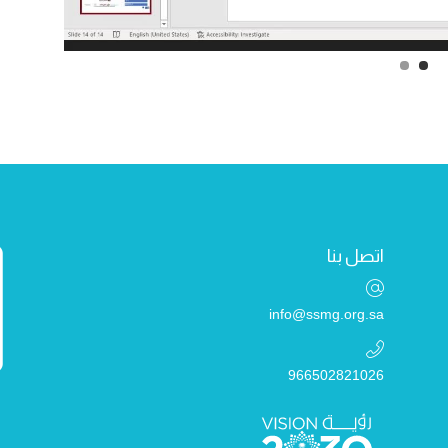
اتصل بنا
info@ssmg.org.sa
966502821026