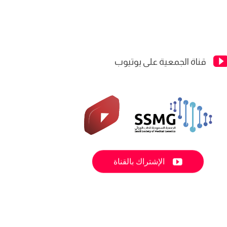
قناة الجمعية على يوتيوب

الإشتراك بالقناة