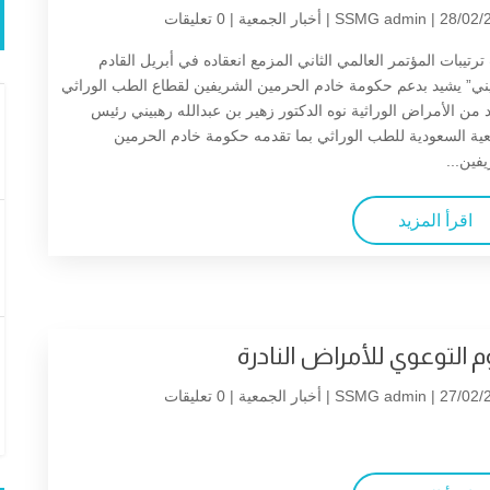
| 28/02/2
SSMG admin
أخبار الجمعية
| 0 تعليقات
رتيبات المؤتمر العالمي الثاني المزمع انعقاده في أبريل القادم
ني” يشيد بدعم حكومة خادم الحرمين الشريفين لقطاع الطب الوراثي
 من الأمراض الوراثية نوه الدكتور زهير بن عبدالله رهبيني رئيس
ية السعودية للطب الوراثي بما تقدمه حكومة خادم الحرمين
فين...
اقرأ المزيد
وم التوعوي للأمراض النادرة
| 27/02/2
SSMG admin
أخبار الجمعية
| 0 تعليقات