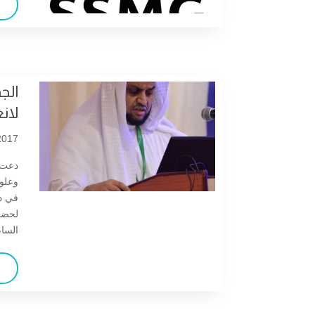
ويبنار: نظرة عن قرب على الفينيل
كيتون يوريا
صدور العدد الثاني عشر من مجلة
وراثيات
الج
Tonight: SSMG Webinar on
لان
Epidermolysis Bullosa:
017 |
advances in research and
treatment
دعت ا
وعلوم
في د
لحضور
الساع