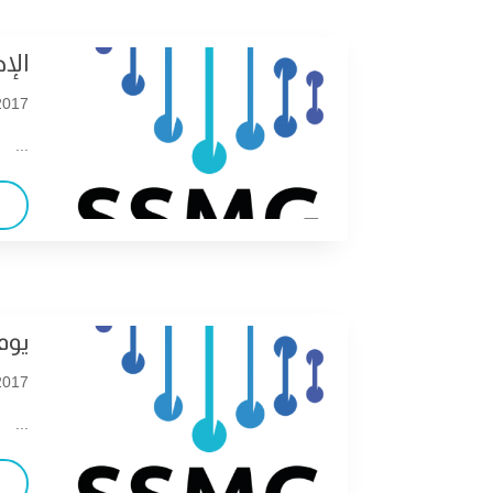
الإجت
017 |
...
يوم
017 |
...