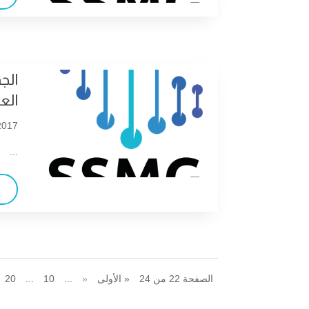
الج
الع
017 |
...
الصفحة 22 من 24
« الأولى
«
...
10
...
20